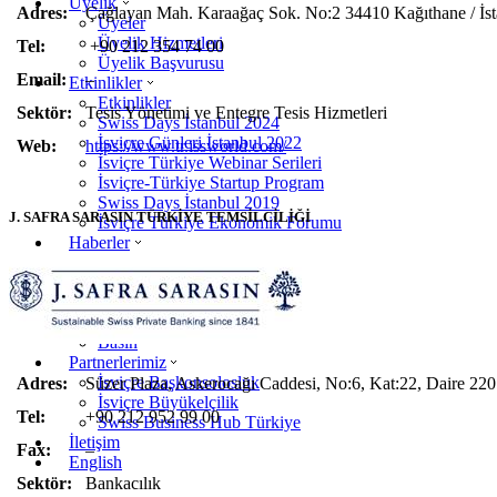
Üyelik
Adres:
Çağlayan Mah. Karaağaç Sok. No:2 34410 Kağıthane / İst
Üyeler
Üyelik Hizmetleri
Tel:
+90 212 354 74 00
Üyelik Başvurusu
Email:
–
Etkinlikler
Etkinlikler
Sektör:
Tesis Yönetimi ve Entegre Tesis Hizmetleri
Swiss Days İstanbul 2024
İsviçre Günleri İstanbul 2022
Web:
https://www.tr.issworld.com/
İsviçre Türkiye Webinar Serileri
İsviçre-Türkiye Startup Program
Swiss Days İstanbul 2019
J. SAFRA SARASIN TÜRKİYE TEMSİLCİLİĞİ
İsviçre Türkiye Ekonomik Forumu
Haberler
Tüm Haberler
Bülten
Forum Dergisi
Üye Haberleri
Basın
Partnerlerimiz
İsviçre Başkonsolosluk
Adres:
Süzer Plaza, Askerocağı Caddesi, No:6, Kat:22, Daire 220
İsviçre Büyükelçilik
Tel:
+90 212 952 99 00
Swiss Business Hub Türkiye
İletişim
Fax:
–
English
Sektör:
Bankacılık