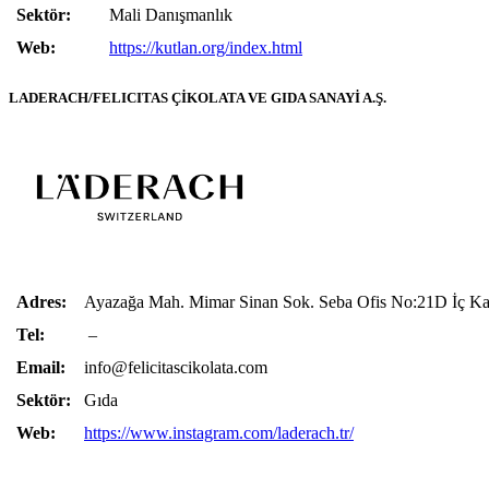
Sektör:
Mali Danışmanlık
Web:
https://kutlan.org/index.html
LADERACH/FELICITAS ÇİKOLATA VE GIDA SANAYİ A.Ş.
Adres:
Ayazağa Mah. Mimar Sinan Sok. Seba Ofis No:21D İç 
Tel:
–
Email:
info@felicitascikolata.com
Sektör:
Gıda
Web:
https://www.instagram.com/laderach.tr/