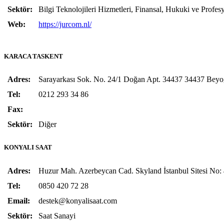
Sektör:
Bilgi Teknolojileri Hizmetleri, Finansal, Hukuki ve Profes
Web:
https://jurcom.nl/
KARACA TASKENT
Adres:
Sarayarkası Sok. No. 24/1 Doğan Apt. 34437 34437 B
Tel:
0212 293 34 86
Fax:
Sektör:
Diğer
KONYALI SAAT
Adres:
Huzur Mah. Azerbeycan Cad. Skyland İstanbul Sitesi No: 4
Tel:
0850 420 72 28
Email:
destek@konyalisaat.com
Sektör:
Saat Sanayi