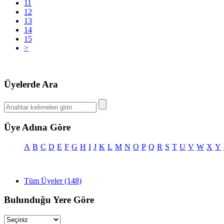
11
12
13
14
15
>
Üyelerde Ara
Üye Adına Göre
A
B
C
D
E
F
G
H
I
J
K
L
M
N
O
P
Q
R
S
T
U
V
W
X
Y
Tüm Üyeler (148)
Bulunduğu Yere Göre