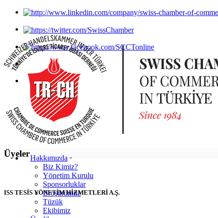
Üyeler
Hakkımızda
Biz Kimiz?
Yönetim Kurulu
Sponsorluklar
ISS TESİS YÖNETİM HİZMETLERİ A.Ş.
Broşürümüz
Tüzük
Ekibimiz