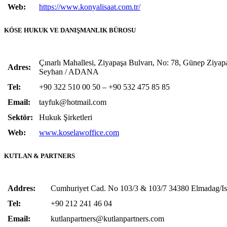
Web:
https://www.konyalisaat.com.tr/
KÖSE HUKUK VE DANIŞMANLIK BÜROSU
Çınarlı Mahallesi, Ziyapaşa Bulvarı, No: 78, Günep Ziyap
Adres:
Seyhan / ADANA
Tel:
+90 322 510 00 50 – +90 532 475 85 85
Email:
tayfuk@hotmail.com
Sektör:
Hukuk Şirketleri
Web:
www.koselawoffice.com
KUTLAN & PARTNERS
Addres:
Cumhuriyet Cad. No 103/3 & 103/7
34380 Elmadag/
I
Tel:
+90 212 241 46 04
Email:
k
utlanpartners@kutlanpartners.com