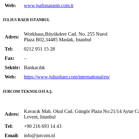
Web:
www.jsafrasarasin.com.tr
JULIUS BAER ISTANBUL
Workhaus,Büyükdere Cad. No. 255 Nurol
Adres:
Plaza B02,34485 Maslak, Istanbul
Tel:
0212 951 15 28
Fax:
–
Sektör:
Bankacılık
Web:
https://www.juliusbaer.com/international/en/
JURCOM TEKNOLOJI A.Ş.
Kavacık Mah. Okul Cad. Güngör Plaza No:21/14 Aytar C
Adres:
Levent, Istanbul
Tel:
+90 216 693 14 43
Email:
info@jurcom.nl