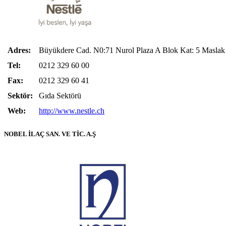
Adres:
Büyükdere Cad. N0:71 Nurol Plaza A Blok Kat: 5 Mas
Tel:
0212 329 60 00
Fax:
0212 329 60 41
Sektör:
Gıda Sektörü
Web:
http://www.nestle.ch
NOBEL İLAÇ SAN. VE TİC. A.Ş