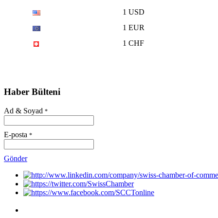
1 USD
1 EUR
1 CHF
Haber Bülteni
Ad & Soyad
*
E-posta
*
Gönder