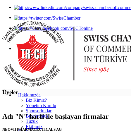
Üyeler
Hakkımızda
Biz Kimiz?
Yönetim Kurulu
Sponsorluklar
Adı "N" harfi ile başlayan firmalar
Broşürümüz
Tüzük
Ekibimiz
NEOVII PHARMACEUTICALS AG