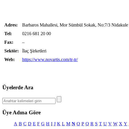
Adres:
Barbaros Mahallesi, Mor Sümbül Sokak, No:7/3 Nidakule A
Tel:
0216 681 20 00
Fax:
–
Sektör:
İlaç Şirketleri
Web:
https://www.novartis.com/tr-tr/
Üyelerde Ara
Üye Adına Göre
A
B
C
D
E
F
G
H
I
J
K
L
M
N
O
P
Q
R
S
T
U
V
W
X
Y