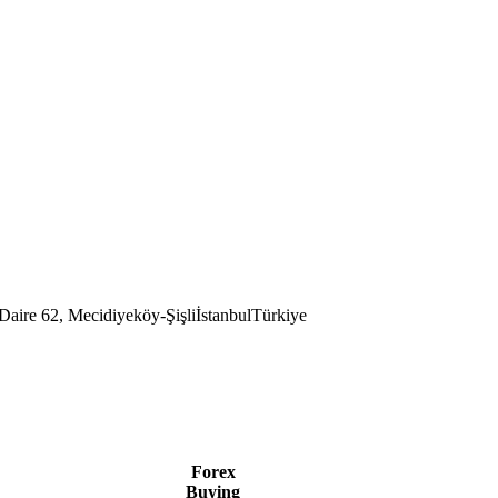
aire 62, Mecidiyeköy-Şişli
İstanbul
Türkiye
Forex
Buying