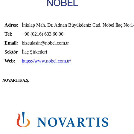
Adres:
İnkılap Mah. Dr. Adnan Büyükdeniz Cad. Nobel İlaç No:1
Tel:
+90 (0216) 633 60 00
Email:
bizeulasin@nobel.com.tr
Sektör
İlaç Şirketleri
Web:
https://www.nobel.com.tr/
NOVARTIS A.Ş.