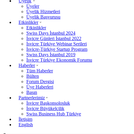
Üyelik
Üyeler
Üyelik Hizmetleri
Üyelik Başvurusu
Etkinlikler
Etkinlikler
Swiss Days İstanbul 2024
İsviçre Günleri İstanbul 2022
İsviçre Türkiye Webinar Serileri
İsviçre-Türkiye Startup Program
Swiss Days İstanbul 2019
İsviçre Türkiye Ekonomik Forumu
Haberler
Tüm Haberler
Bülten
Forum Dergisi
Üye Haberleri
Basın
Partnerlerimiz
İsviçre Başkonsolosluk
İsviçre Büyükelçilik
Swiss Business Hub Türkiye
İletişim
English