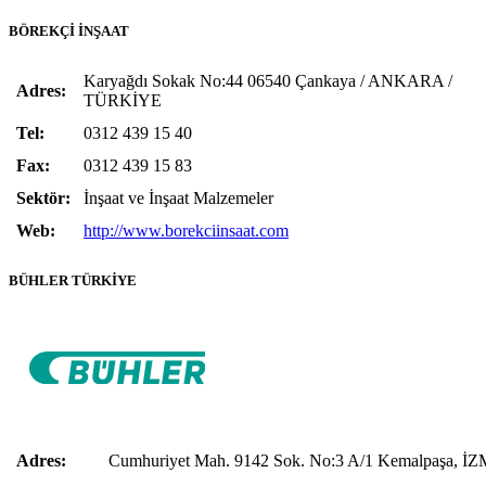
BÖREKÇİ İNŞAAT
Karyağdı Sokak No:44 06540 Çankaya / ANKARA /
Adres:
TÜRKİYE
Tel:
0312 439 15 40
Fax:
0312 439 15 83
Sektör:
İnşaat ve İnşaat Malzemeler
Web:
http://www.borekciinsaat.com
BÜHLER TÜRKİYE
Adres:
Cumhuriyet Mah. 9142 Sok. No:3 A/1 Kemalpaşa, İ