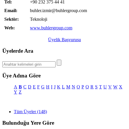
Tel:
+90 232 375 44 41
Email:
buhler.izmir@buhlergroup.com
Sektör:
Teknoloji
Web:
www.buhlergroup.com
Üyelik Başvurusu
Üyelerde Ara
Üye Adına Göre
A
B
C
D
E
F
G
H
I
J
K
L
M
N
O
P
Q
R
S
T
U
V
W
X
Y
Z
Tüm Üyeler (148)
Bulunduğu Yere Göre