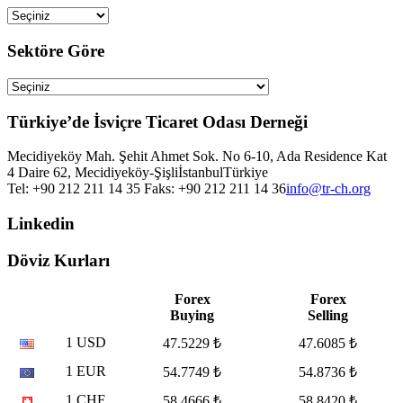
Sektöre Göre
Türkiye’de İsviçre Ticaret Odası Derneği
Mecidiyeköy Mah. Şehit Ahmet Sok. No 6-10, Ada Residence Kat
4 Daire 62, Mecidiyeköy-Şişli
İstanbul
Türkiye
Tel: +90 212 211 14 35 Faks: +90 212 211 14 36
info@tr-ch.org
Linkedin
Döviz Kurları
Forex
Forex
Buying
Selling
1 USD
47.5229 ₺
47.6085 ₺
1 EUR
54.7749 ₺
54.8736 ₺
1 CHF
58.4666 ₺
58.8420 ₺