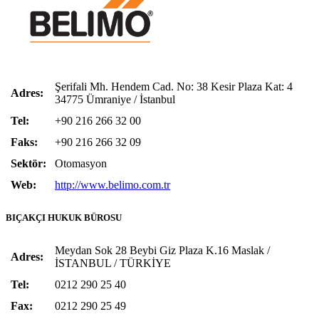
Şerifali Mh. Hendem Cad. No: 38 Kesir Plaza Kat: 4
Adres:
34775 Ümraniye / İstanbul
Tel:
+90 216 266 32 00
Faks:
+90 216 266 32 09
Sektör:
Otomasyon
Web:
http://www.belimo.com.tr
BIÇAKÇI HUKUK BÜROSU
Meydan Sok 28 Beybi Giz Plaza K.16 Maslak /
Adres:
İSTANBUL / TÜRKİYE
Tel:
0212 290 25 40
Fax:
0212 290 25 49