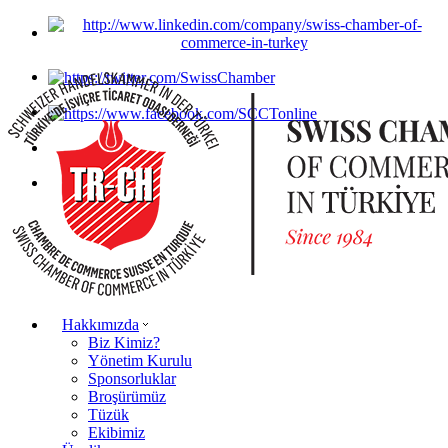
Hakkımızda
Biz Kimiz?
Yönetim Kurulu
Sponsorluklar
Broşürümüz
Tüzük
Ekibimiz