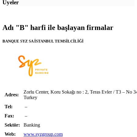
Üyeler
Adı "B" harfi ile başlayan firmalar
BANQUE SYZ SA İSTANBUL TEMSİLCİLİĞİ
Zorlu Center, Koru Sokağı no : 2, Teras Evler / T3 – No 34
Adres:
Turkey
Tel:
–
Fax:
–
Sektör:
Banking
Web:
www.syzgroup.com