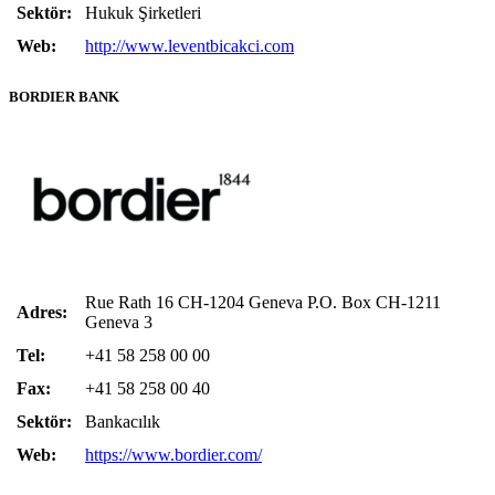
Sektör:
Hukuk Şirketleri
Web:
http://www.leventbicakci.com
BORDIER BANK
Rue Rath 16 CH-1204 Geneva P.O. Box CH-1211
Adres:
Geneva 3
Tel:
+41 58 258 00 00
Fax:
+41 58 258 00 40
Sektör:
Bankacılık
Web:
https://www.bordier.com/