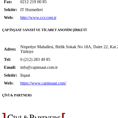
Fax:
0212 219 00 85
Sektör:
IT Hızmetleri
Web:
http://www.ccr.com.tr
ÇAP İNŞAAT SANAYİ VE TİCARET ANONİM ŞİRKETİ
Nispetiye Mahallesi, Birlik Sokak No 18A, Daire 22, Kat 2
Adres:
Türkiye
Tel:
0 (212) 283 49 85
Email:
info@capinsaat.com.tr
Sektör:
İnşaat
Web:
https://www.capinsaat.com/
ÇİVİ & PARTNERS