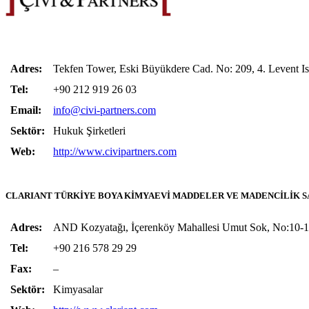
Adres:
Tekfen Tower, Eski Büyükdere Cad. No: 209, 4. Levent Is
Tel:
+90 212 919 26 03
Email:
info@civi-partners.com
Sektör:
Hukuk Şirketleri
Web:
http://www.civipartners.com
CLARIANT TÜRKİYE BOYA KİMYAEVİ MADDELER VE MADENCİLİK SAN
Adres:
AND Kozyatağı, İçerenköy Mahallesi Umut Sok, No:10-1
Tel:
+90 216 578 29 29
Fax:
–
Sektör:
Kimyasalar