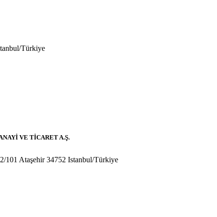
tanbul/Türkiye
AYİ VE TİCARET A.Ş.
2/101 Ataşehir
34752
Istanbul/
Türkiye