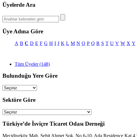
Üyelerde Ara
Üye Adına Göre
A
B
C
D
E
F
G
H
I
J
K
L
M
N
O
P
Q
R
S
T
U
V
W
X
Y
Tüm Üyeler (148)
Bulunduğu Yere Göre
Sektöre Göre
Türkiye’de İsviçre Ticaret Odası Derneği
Mecidiyeköy Mah. Şehit Ahmet Sok. No 6-10, Ada Residence Kat 4 D