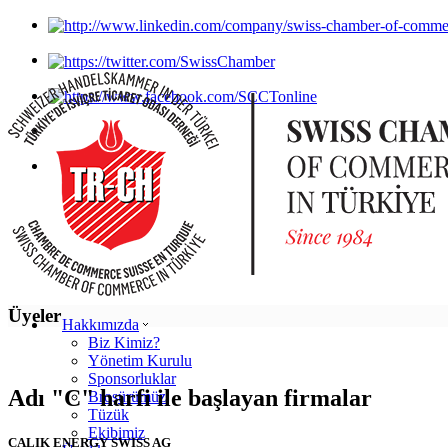
Üyeler
Hakkımızda
Biz Kimiz?
Yönetim Kurulu
Sponsorluklar
Adı "C" harfi ile başlayan firmalar
Broşürümüz
Tüzük
Ekibimiz
CALIK ENERGY SWISS AG