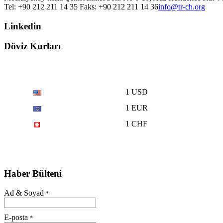
Tel: +90 212 211 14 35 Faks: +90 212 211 14 36
info@tr-ch.org
Linkedin
Döviz Kurları
1 USD
1 EUR
1 CHF
Haber Bülteni
Ad & Soyad
*
E-posta
*