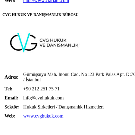
Web:
http://www.clariant.com
CVG HUKUK VE DANIŞMANLIK BÜROSU
Gümüşsuyu Mah. İnönü Cad. No :23 Park Palas Apt. D:
Adres:
/ İstanbul
Tel:
+90 212 251 75 71
Email:
info@cvghukuk.com
Sektör:
Hukuk Şirketleri / Danışmanlık Hizmetleri
Web:
www.cvghukuk.com