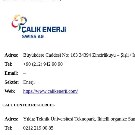
Adres:
Büyükdere Caddesi No: 163 34394 Zincirlikuyu – Şişli / İs
Tel:
+90 (212) 942 90 90
Email:
–
Sektör:
Enerji
Web:
https://www.calikenerji.com/
CALL CENTER RESOURCES
Adres:
Yıldız Teknik Üniversitesi Teknopark, İkitelli organize Sa
Tel:
0212 219 00 85