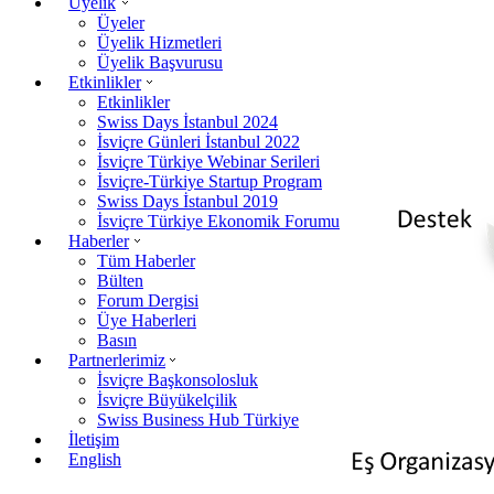
Üyelik
Üyeler
Üyelik Hizmetleri
Üyelik Başvurusu
Etkinlikler
Etkinlikler
Swiss Days İstanbul 2024
İsviçre Günleri İstanbul 2022
İsviçre Türkiye Webinar Serileri
İsviçre-Türkiye Startup Program
Swiss Days İstanbul 2019
İsviçre Türkiye Ekonomik Forumu
Haberler
Tüm Haberler
Bülten
Forum Dergisi
Üye Haberleri
Basın
Partnerlerimiz
İsviçre Başkonsolosluk
İsviçre Büyükelçilik
Swiss Business Hub Türkiye
İletişim
English