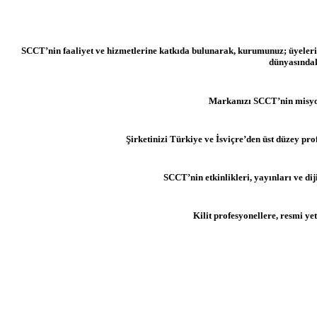
SCCT’nin faaliyet ve hizmetlerine katkıda bulunarak, kurumunuz; üyelerimiz
dünyasındak
Markanızı SCCT’nin misyonu
Şirketinizi Türkiye ve İsviçre’den üst düzey prof
SCCT’nin etkinlikleri, yayınları ve di
Kilit profesyonellere, resmi yet