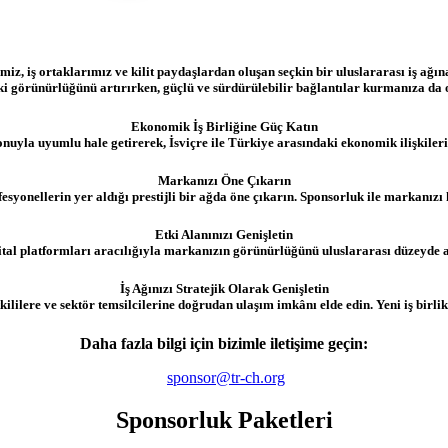
, iş ortaklarımız ve kilit paydaşlardan oluşan seçkin bir uluslararası iş ağına 
i görünürlüğünü artırırken, güçlü ve sürdürülebilir bağlantılar kurmanıza da o
Ekonomik İş Birliğine Güç Katın
yla uyumlu hale getirerek, İsviçre ile Türkiye arasındaki ekonomik ilişkilerin
Markanızı Öne Çıkarın
esyonellerin yer aldığı prestijli bir ağda öne çıkarın. Sponsorluk ile markanızı 
Etki Alanınızı Genişletin
jital platformları aracılığıyla markanızın görünürlüğünü uluslararası düzeyde art
İş Ağınızı Stratejik Olarak Genişletin
kililere ve sektör temsilcilerine doğrudan ulaşım imkânı elde edin. Yeni iş birlik
Daha fazla bilgi için bizimle iletişime geçin:
sponsor@tr-ch.org
Sponsorluk Paketleri