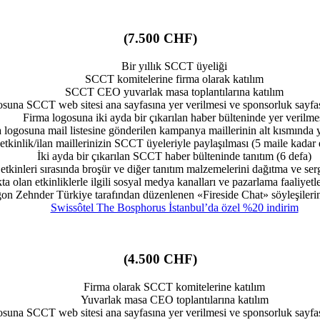
(7.500 CHF)
Bir yıllık SCCT üyeliği
SCCT komitelerine firma olarak katılım
SCCT CEO yuvarlak masa toplantılarına katılım
osuna SCCT web sitesi ana sayfasına yer verilmesi ve sponsorluk sayf
Firma logosuna iki ayda bir çıkarılan haber bülteninde yer verilme
 logosuna mail listesine gönderilen kampanya maillerinin alt kısmında y
etkinlik/ilan maillerinizin SCCT üyeleriyle paylaşılması (5 maile kadar 
İki ayda bir çıkarılan SCCT haber bülteninde tanıtım (6 defa)
tkinleri sırasında broşür ve diğer tanıtım malzemelerini dağıtma ve se
a olan etkinliklerle ilgili sosyal medya kanalları ve pazarlama faaliyetl
on Zehnder Türkiye tarafından düzenlenen «Fireside Chat» söyleşilerin
Swissôtel The Bosphorus İstanbul’da özel %20 indirim
(4.500 CHF)
Firma olarak SCCT komitelerine katılım
Yuvarlak masa CEO toplantılarına katılım
osuna SCCT web sitesi ana sayfasına yer verilmesi ve sponsorluk sayf