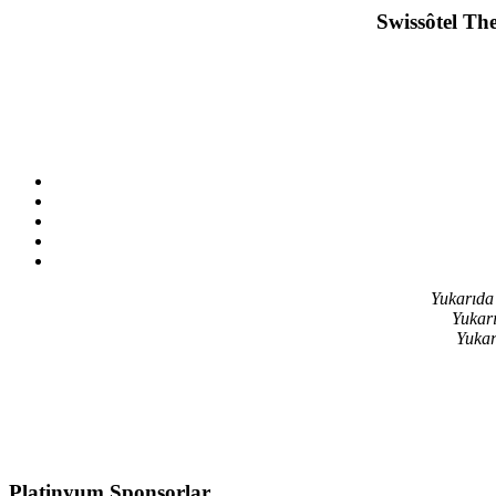
Swissôtel The
Yukarıda 
Yukarı
Yukar
Platinyum Sponsorlar