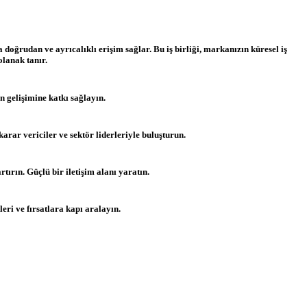
doğrudan ve ayrıcalıklı erişim sağlar. Bu iş birliği, markanızın küresel iş
lanak tanır.
 gelişimine katkı sağlayın.
karar vericiler ve sektör liderleriyle buluşturun.
ırın. Güçlü bir iletişim alanı yaratın.
leri ve fırsatlara kapı aralayın.