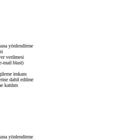
asına yönlendirme
si
er verilmesi
e-mail blast)
rgileme imkanı
erine dahil edilme
e katılım
asına yönlendirme