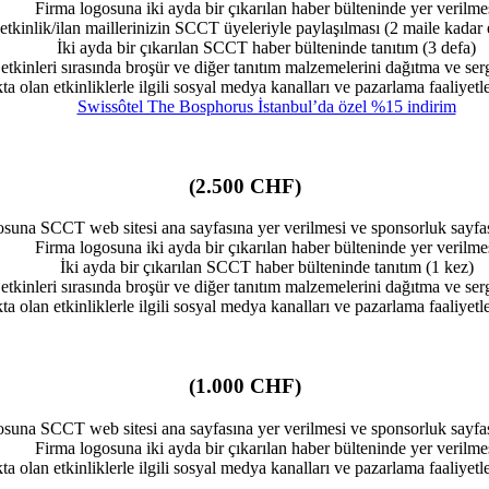
Firma logosuna iki ayda bir çıkarılan haber bülteninde yer verilme
etkinlik/ilan maillerinizin SCCT üyeleriyle paylaşılması (2 maile kadar 
İki ayda bir çıkarılan SCCT haber bülteninde tanıtım (3 defa)
tkinleri sırasında broşür ve diğer tanıtım malzemelerini dağıtma ve se
a olan etkinliklerle ilgili sosyal medya kanalları ve pazarlama faaliyetl
Swissôtel The Bosphorus İstanbul’da özel %15 indirim
(2.500 CHF)
osuna SCCT web sitesi ana sayfasına yer verilmesi ve sponsorluk sayf
Firma logosuna iki ayda bir çıkarılan haber bülteninde yer verilme
İki ayda bir çıkarılan SCCT haber bülteninde tanıtım (1 kez)
tkinleri sırasında broşür ve diğer tanıtım malzemelerini dağıtma ve se
a olan etkinliklerle ilgili sosyal medya kanalları ve pazarlama faaliyetl
(1.000 CHF)
osuna SCCT web sitesi ana sayfasına yer verilmesi ve sponsorluk sayf
Firma logosuna iki ayda bir çıkarılan haber bülteninde yer verilme
a olan etkinliklerle ilgili sosyal medya kanalları ve pazarlama faaliyetl