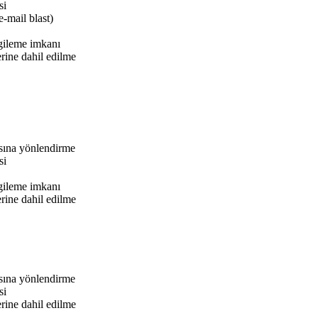
si
e-mail blast)
rgileme imkanı
erine dahil edilme
asına yönlendirme
si
rgileme imkanı
erine dahil edilme
asına yönlendirme
si
erine dahil edilme