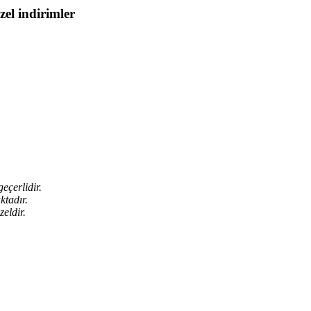
zel indirimler
eçerlidir.
ktadır.
eldir.