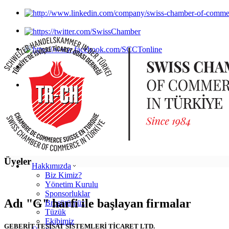
Üyeler
Hakkımızda
Biz Kimiz?
Yönetim Kurulu
Sponsorluklar
Adı "G" harfi ile başlayan firmalar
Broşürümüz
Tüzük
Ekibimiz
GEBERİT TESİSAT SİSTEMLERİ TİCARET LTD.