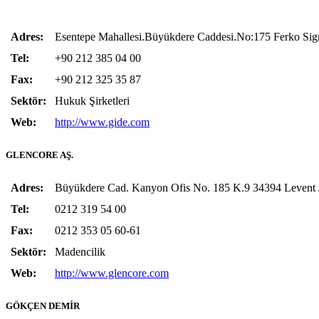
Adres:
Esentepe Mahallesi.Büyükdere Caddesi.No:175 Ferko Signa
Tel:
+90 212 385 04 00
Fax:
+90 212 325 35 87
Sektör:
Hukuk Şirketleri
Web:
http://www.gide.com
GLENCORE AŞ.
Adres:
Büyükdere Cad. Kanyon Ofis No. 185 K.9 34394 Leve
Tel:
0212 319 54 00
Fax:
0212 353 05 60-61
Sektör:
Madencilik
Web:
http://www.glencore.com
GÖKÇEN DEMİR