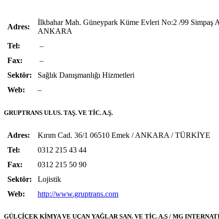
İlkbahar Mah. Güneypark Küme Evleri No:2 /99 Simpaş Al
Adres:
ANKARA
Tel:
–
Fax:
–
Sektör:
Sağlık Danışmanlığı Hizmetleri
Web:
–
GRUPTRANS ULUS. TAŞ. VE TİC. A.Ş.
Adres:
Kırım Cad. 36/1 06510 Emek / ANKARA / TÜRKİYE
Tel:
0312 215 43 44
Fax:
0312 215 50 90
Sektör:
Lojistik
Web:
http://www.gruptrans.com
GÜLÇİÇEK KİMYA VE UÇAN YAĞLAR SAN. VE TİC. A.Ş / MG INTER