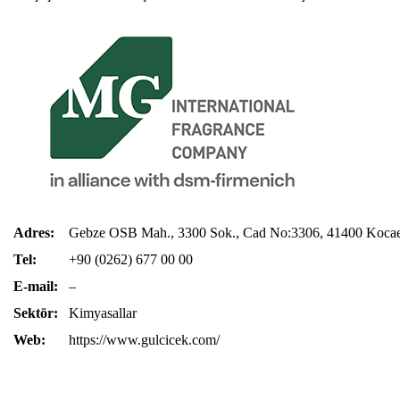
Adres:
Gebze OSB Mah., 3300 Sok., Cad No:3306, 41400 Kocaeli
Tel:
+90 (0262) 677 00 00
E-mail:
–
Sektör:
Kimyasallar
Web:
https://www.gulcicek.com/