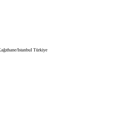
ağıthane/
IstanbuI
Türkiye