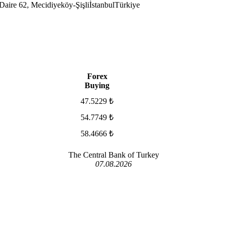
aire 62, Mecidiyeköy-Şişli
İstanbul
Türkiye
Forex
Buying
47.5229 ₺
54.7749 ₺
58.4666 ₺
The Central Bank of Turkey
07.08.2026