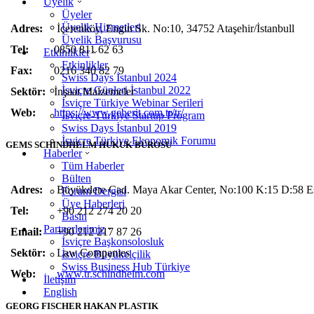
Üyelik
Üyeler
Üyelik Hizmetleri
Adres:
İçerenköy, Engin Sk. No:10, 34752 Ataşehir/İstanbul
l
Üyelik Başvurusu
Tel:
0850 811 62 63
Etkinlikler
Etkinlikler
Fax:
0216 340 82 79
Swiss Days İstanbul 2024
İsviçre Günleri İstanbul 2022
Sektör:
İnşaat Malzemeler
İsviçre Türkiye Webinar Serileri
Web:
https://www.geberit.com.tr/tr/
İsviçre-Türkiye Startup Program
Swiss Days İstanbul 2019
İsviçre Türkiye Ekonomik Forumu
GEMS SCHINDHELM HUKUK BÜROSU
Haberler
Tüm Haberler
Bülten
Adres:
Büyükdere Cad. Maya Akar Center, No:100 K:15 D:58 Esen
Forum Dergisi
Üye Haberleri
Tel:
+90 212 274 20 20
Basın
Partnerlerimiz
Email:
+90 212 217 87 26
İsviçre Başkonsolosluk
Sektör:
Law Companies
İsviçre Büyükelçilik
Swiss Business Hub Türkiye
Web:
www.tr.schindhelm.com
İletişim
English
GEORG FISCHER HAKAN PLASTIK