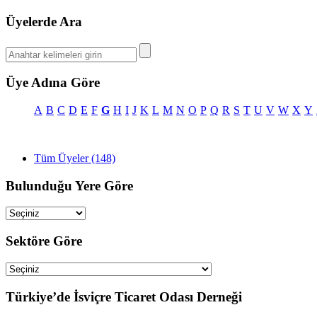
Üyelerde Ara
Üye Adına Göre
A
B
C
D
E
F
G
H
I
J
K
L
M
N
O
P
Q
R
S
T
U
V
W
X
Y
Tüm Üyeler (148)
Bulunduğu Yere Göre
Sektöre Göre
Türkiye’de İsviçre Ticaret Odası Derneği