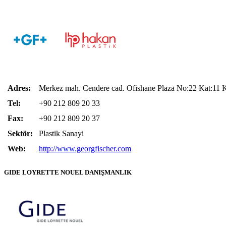
Adres:
Merkez mah. Cendere cad. Ofishane Plaza No:22 Kat:11
K
Tel:
+90 212 809 20 33
Fax:
+90 212 809 20 37
Sektör:
Plastik Sanayi
Web:
http://www.georgfischer.com
GIDE LOYRETTE NOUEL DANIŞMANLIK