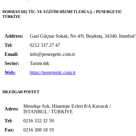
DORMAN DIŞ TİC. VE EĞİTİM HİZMETLERİ A.Ş. / PENERGETIC
TÜRKİYE
Address:
Gazi Güçnar Sokak, No 4/9, Beşiktaş, 34340, İstanbul
Tel:
0212 337 27 47
Email:
info@penergetic.com.tr
Sector:
Tarımcılık
Web:
https://penergetic.com.tr
DR.EDGAR POFFET
Menekşe Sok. Hisartepe Evleri 8/A Kavacık /
Adres:
İSTANBUL / TÜRKİYE
Tel:
0216 332 32 59
Fax:
0216 308 18 19