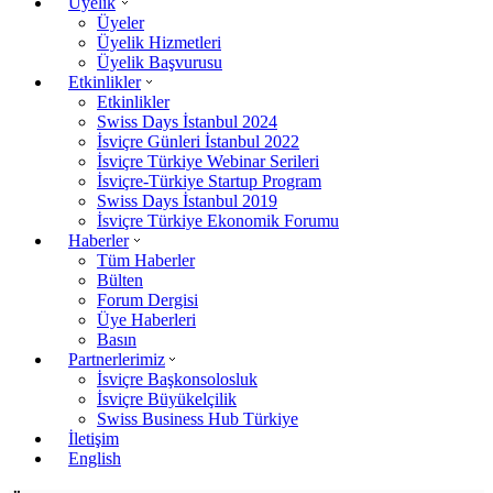
Üyelik
Üyeler
Üyelik Hizmetleri
Üyelik Başvurusu
Etkinlikler
Etkinlikler
Swiss Days İstanbul 2024
İsviçre Günleri İstanbul 2022
İsviçre Türkiye Webinar Serileri
İsviçre-Türkiye Startup Program
Swiss Days İstanbul 2019
İsviçre Türkiye Ekonomik Forumu
Haberler
Tüm Haberler
Bülten
Forum Dergisi
Üye Haberleri
Basın
Partnerlerimiz
İsviçre Başkonsolosluk
İsviçre Büyükelçilik
Swiss Business Hub Türkiye
İletişim
English