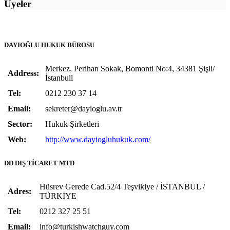
Üyeler
DAYIOĞLU HUKUK BÜROSU
Merkez, Perihan Sokak, Bomonti No:4, 34381 Şişli/
Address:
İstanbull
Tel:
0212 230 37 14
Email:
sekreter@dayioglu.av.tr
Sector:
Hukuk Şirketleri
Web:
http://www.dayiogluhukuk.com/
DD DIŞ TİCARET MTD
Hüsrev Gerede Cad.52/4 Teşvikiye / İSTANBUL /
Adres:
TÜRKİYE
Tel:
0212 327 25 51
Email:
info@turkishwatchguy.com