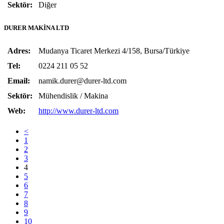
Sektör:
Diğer
DURER MAKİNA LTD
Adres:
Mudanya Ticaret Merkezi 4/158, Bursa/Türkiye
Tel:
0224 211 05 52
Email:
namik.durer@durer-ltd.com
Sektör:
Mühendislik / Makina
Web:
http://www.durer-ltd.com
<
1
2
3
4
5
6
7
8
9
10