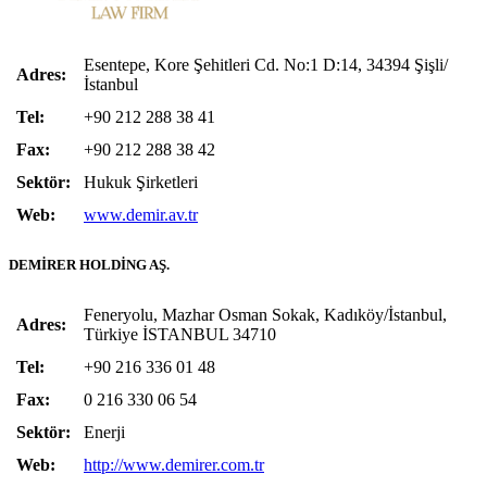
Esentepe, Kore Şehitleri Cd. No:1 D:14, 34394 Şişli/
Adres:
İstanbul
Tel:
+90 212 288 38 41
Fax:
+90 212 288 38 42
Sektör:
Hukuk Şirketleri
Web:
www.demir.av.tr
DEMİRER HOLDİNG AŞ.
Feneryolu, Mazhar Osman Sokak, Kadıköy/İstanbul,
Adres:
Türkiye İSTANBUL 34710
Tel:
+90 216 336 01 48
Fax:
0
216 330 06 54
Sektör:
Enerji
Web:
http://www.demirer.com.tr