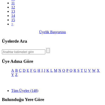
11
12
13
14
15
>
Üyelik Başvurusu
Üyelerde Ara
Üye Adına Göre
A
B
C
D
E
F
G
H
I
J
K
L
M
N
O
P
Q
R
S
T
U
V
W
X
Y
Z
Tüm Üyeler (148)
Bulunduğu Yere Göre