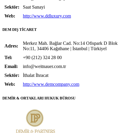
Sektör:
Saat Sanayi
Web:
http://www.ddluxury.com
DEM DIŞ TİCARET
Merkez Mah. Bağlar Cad. No:14 Ofispark D Blok
Adres:
No:11, 34406 Kağıthane | İstanbul | Türkiyel
Tel:
+90 (212) 324 28 00
Email:
info@weitnauer.com.tr
Sektör:
İthalat İhracat
Web:
http://www.demcompany.com
DEMİR & ORTAKLARI HUKUK BÜROSU