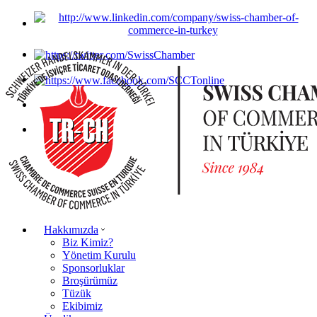
Hakkımızda
Biz Kimiz?
Yönetim Kurulu
Sponsorluklar
Broşürümüz
Tüzük
Ekibimiz