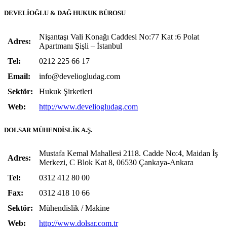
DEVELİOĞLU & DAĞ HUKUK BÜROSU
Nişantaşı Vali Konağı Caddesi No:77 Kat :6 Polat
Adres:
Apartmanı Şişli – İstanbul
Tel:
0212 225 66 17
Email:
info@develiogludag.com
Sektör:
Hukuk Şirketleri
Web:
http://www.develiogludag.com
DOLSAR MÜHENDİSLİK A.Ş.
Mustafa Kemal Mahallesi 2118. Cadde No:4, Maidan İş
Adres:
Merkezi, C Blok Kat 8, 06530 Çankaya-Ankara
Tel:
0312 412 80 00
Fax:
0312 418 10 66
Sektör:
Mühendislik / Makine
Web:
http://www.dolsar.com.tr