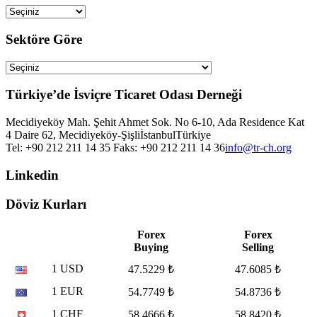
Sektöre Göre
Türkiye’de İsviçre Ticaret Odası Derneği
Mecidiyeköy Mah. Şehit Ahmet Sok. No 6-10, Ada Residence Kat
4 Daire 62, Mecidiyeköy-Şişli
İstanbul
Türkiye
Tel: +90 212 211 14 35 Faks: +90 212 211 14 36
info@tr-ch.org
Linkedin
Döviz Kurları
Forex
Forex
Buying
Selling
1 USD
47.5229 ₺
47.6085 ₺
1 EUR
54.7749 ₺
54.8736 ₺
1 CHF
58.4666 ₺
58.8420 ₺