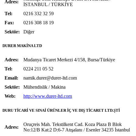
Adres:
İSTANBUL / TÜRKİYE
Tel:
0216 332 32 59
Fax:
0216 308 18 19
Sektör:
Diğer
DURER MAKİNA LTD
Adres:
Mudanya Ticaret Merkezi 4/158, Bursa/Türkiye
Tel:
0224 211 05 52
Email:
namik.durer@durer-ltd.com
Sektör:
Mühendislik / Makina
Web:
http://www.durer-ltd.com
DURU TİCARİ VE SINAİ ÜRÜNLER İÇ VE DIŞ TİCARET LTD.ŞTİ
Oruçreis Mah. Tekstilkent Cad. Koza Plaza B Blok
Adres:
No:12/B Kat:2 D:6-7 Atışalanı / Esenler 34235 İstanbul