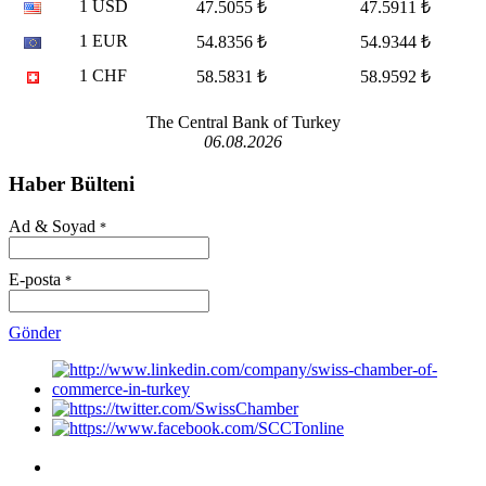
1 USD
47.5055 ₺
47.5911 ₺
1 EUR
54.8356 ₺
54.9344 ₺
1 CHF
58.5831 ₺
58.9592 ₺
The Central Bank of Turkey
06.08.2026
Haber Bülteni
Ad & Soyad
*
E-posta
*
Gönder