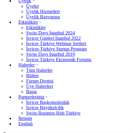
Üyelik
Üyeler
Üyelik Hizmetleri
Üyelik Başvurusu
Etkinlikler
Etkinlikler
Swiss Days İstanbul 2024
İsviçre Günleri İstanbul 2022
İsviçre Türkiye Webinar Serileri
İsviçre-Türkiye Startup Program
Swiss Days İstanbul 2019
İsviçre Türkiye Ekonomik Forumu
Haberler
Tüm Haberler
Bülten
Forum Dergisi
Üye Haberleri
Basın
Partnerlerimiz
İsviçre Başkonsolosluk
İsviçre Büyükelçilik
Swiss Business Hub Türkiye
İletişim
English