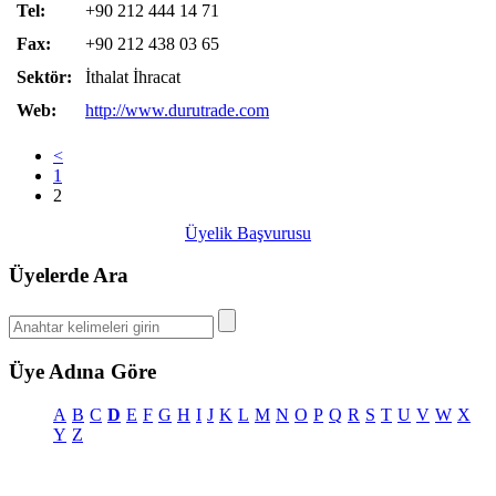
Tel:
+90 212 444 14 71
Fax:
+90 212 438 03 65
Sektör:
İthalat İhracat
Web:
http://www.durutrade.com
<
1
2
Üyelik Başvurusu
Üyelerde Ara
Üye Adına Göre
A
B
C
D
E
F
G
H
I
J
K
L
M
N
O
P
Q
R
S
T
U
V
W
X
Y
Z