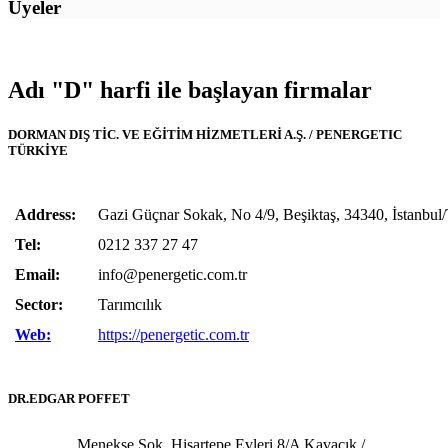
Üyeler
Adı "D" harfi ile başlayan firmalar
DORMAN DIŞ TİC. VE EĞİTİM HİZMETLERİ A.Ş. / PENERGETIC
TÜRKİYE
Address:
Gazi Güçnar Sokak, No 4/9, Beşiktaş, 34340, İstanbul
Tel:
0212 337 27 47
Email:
info@penergetic.com.tr
Sector:
Tarımcılık
Web:
https://penergetic.com.tr
DR.EDGAR POFFET
Menekşe Sok. Hisartepe Evleri 8/A Kavacık /