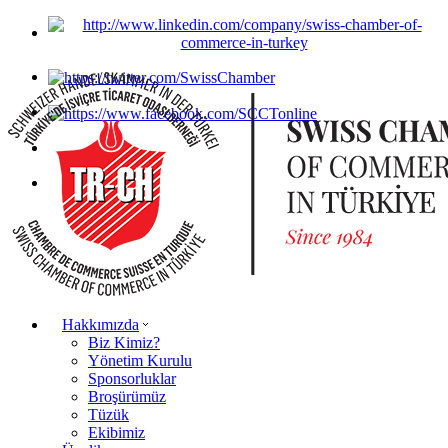
Hakkımızda
Biz Kimiz?
Yönetim Kurulu
Sponsorluklar
Broşürümüz
Tüzük
Ekibimiz