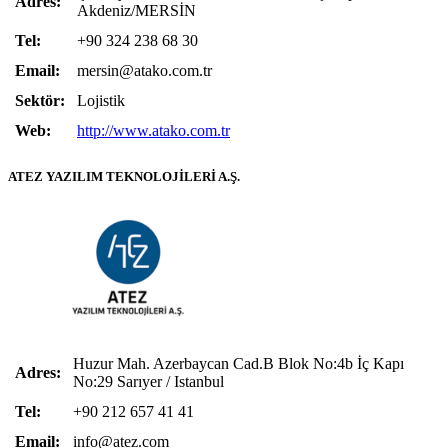
Adres:
Akdeniz/MERSİN
Tel:
+90 324 238 68 30
Email:
mersin@atako.com.tr
Sektör:
Lojistik
Web:
http://www.atako.com.tr
ATEZ YAZILIM TEKNOLOJİLERİ A.Ş.
Huzur Mah. Azerbaycan Cad.B Blok No:4b İç Kapı
Adres:
No:29 Sarıyer / Istanbul
Tel:
+90 212 657 41 41
Email:
info@atez.com