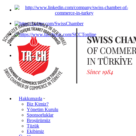
Hakkımızda
Biz Kimiz?
Yönetim Kurulu
Sponsorluklar
Broşürümüz
Tüzük
Ekibimiz