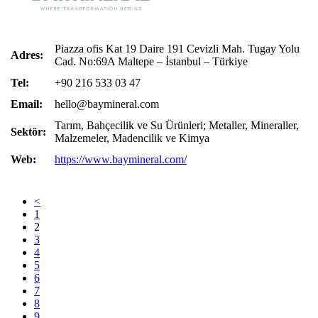
Piazza ofis Kat 19 Daire 191 Cevizli Mah. Tugay Yolu
Adres:
Cad. No:69A Maltepe – İstanbul – Türkiye
Tel:
+90 216 533 03 47
Email:
hello@baymineral.com
Tarım, Bahçecilik ve Su Ürünleri; Metaller, Mineraller,
Sektör:
Malzemeler, Madencilik ve Kimya
Web:
https://www.baymineral.com/
<
1
2
3
4
5
6
7
8
9