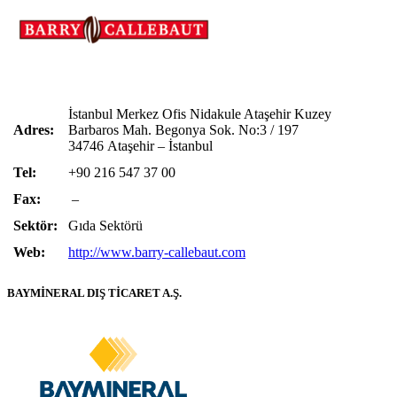
İstanbul Merkez Ofis Nidakule Ataşehir Kuzey
Adres:
Barbaros Mah. Begonya Sok. No:3 / 197
34746 Ataşehir – İstanbul
Tel:
+90 216 547 37 00
Fax:
–
Sektör:
Gıda Sektörü
Web:
http://www.barry-callebaut.com
BAYMİNERAL DIŞ TİCARET A.Ş.