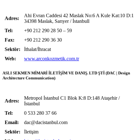
Ahi Evran Caddesi 42 Maslak No:6 A Kule Kat:10 D:1
Adres:
34398 Maslak, Sarıyer / İstanbull
Tel:
+90 212 290 28 50 – 59
Fax:
+90 212 290 36 30
Sektör:
İthalat/İhracat
Web:
www.arconkozmetik.com.tr
ASLI SEKMEN MİMARİ İLETİŞİM VE DANIŞ. LTD ŞTİ (DAC | Design
Architecture Communication)
Metropol İstanbul C1 Blok K:8 D:148 Ataşehir /
Adres:
İstanbul
Tel:
0 533 280 37 66
Email:
dac@dacistanbul.com
Sektör:
İletişim