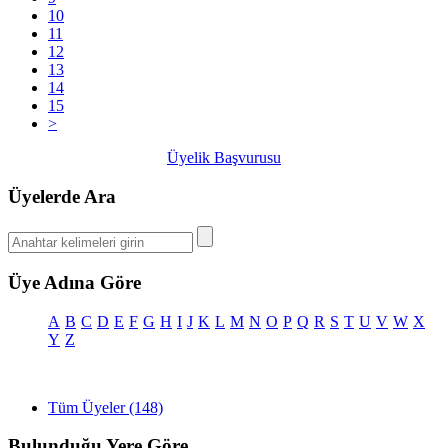
10
11
12
13
14
15
>
Üyelik Başvurusu
Üyelerde Ara
Üye Adına Göre
A
B
C
D
E
F
G
H
I
J
K
L
M
N
O
P
Q
R
S
T
U
V
W
X
Y
Z
Tüm Üyeler (148)
Bulunduğu Yere Göre