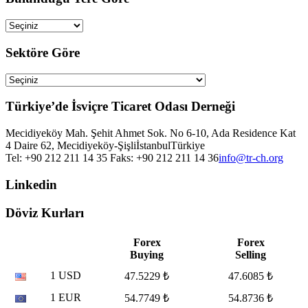
Sektöre Göre
Türkiye’de İsviçre Ticaret Odası Derneği
Mecidiyeköy Mah. Şehit Ahmet Sok. No 6-10, Ada Residence Kat
4 Daire 62, Mecidiyeköy-Şişli
İstanbul
Türkiye
Tel: +90 212 211 14 35 Faks: +90 212 211 14 36
info@tr-ch.org
Linkedin
Döviz Kurları
Forex
Forex
Buying
Selling
1 USD
47.5229 ₺
47.6085 ₺
1 EUR
54.7749 ₺
54.8736 ₺