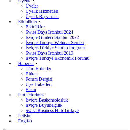
Üyelik
Üyeler
Üyelik Hizmetleri
Üyelik Başvurusu
Etkinlikler
Etkinlikler
Swiss Days İstanbul 2024
İsviçre Günleri İstanbul 2022
İsviçre Türkiye Webinar Serileri
İsviçre-Türkiye Startup Program
Swiss Days İstanbul 2019
İsviçre Türkiye Ekonomik Forumu
Haberler
Tüm Haberler
Bülten
Forum Dergisi
Üye Haberleri
Basın
Partnerlerimiz
İsviçre Başkonsolosluk
İsviçre Büyükelçilik
Swiss Business Hub Türkiye
İletişim
English