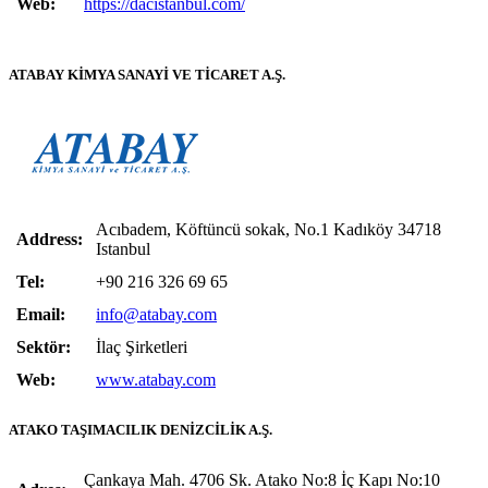
Web:
https://dacistanbul.com/
ATABAY KİMYA SANAYİ VE TİCARET A.Ş.
Acıbadem, Köftüncü sokak, No.1 Kadıköy 34718
Address:
Istanbul
Tel:
+90 216 326 69 65
Email:
info@atabay.com
Sektör:
İlaç Şirketleri
Web:
www.atabay.com
ATAKO TAŞIMACILIK DENİZCİLİK A.Ş.
Çankaya Mah. 4706 Sk. Atako No:8 İç Kapı No:10