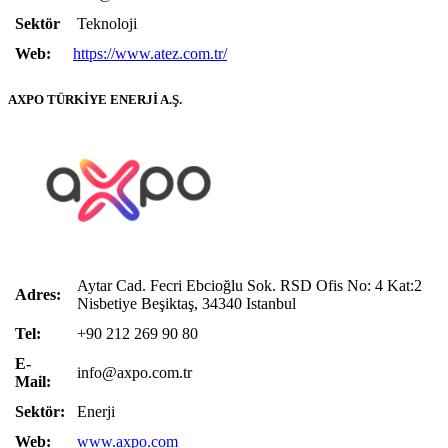
Sektör
Teknoloji
Web:
https://www.atez.com.tr/
AXPO TÜRKİYE ENERJİ A.Ş.
Aytar Cad. Fecri Ebcioğlu Sok. RSD Ofis No: 4 Kat:2
Adres:
Nisbetiye Beşiktaş, 34340 Istanbul
Tel:
+90 212 269 90 80
E-
info@axpo.com.tr
Mail:
Sektör:
Enerji
Web:
www.axpo.com