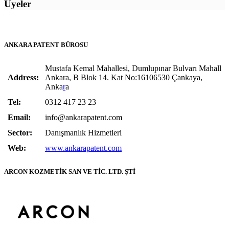
Üyeler
ANKARA PATENT BÜROSU
Mustafa Kemal Mahallesi, Dumlupınar Bulvarı Mahall
Address:
Ankara, B Blok 14. Kat No:16106530 Çankaya,
Anka
r
a
Tel:
0312 417 23 23
Email:
info@ankarapatent.com
Sector:
Danışmanlık Hizmetleri
Web:
www.ankarapatent.com
ARCON KOZMETİK SAN VE TİC. LTD. ŞTİ