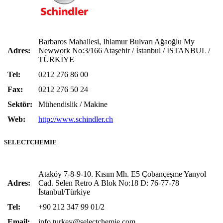
Barbaros Mahallesi, Ihlamur Bulvarı Ağaoğlu My
Adres:
Newwork No:3/166 Ataşehir / İstanbul / İSTANBUL /
TÜRKİYE
Tel:
0212 276 86 00
Fax:
0212 276 50 24
Sektör:
Mühendislik / Makine
Web:
http://www.schindler.ch
SELECTCHEMIE
Ataköy 7-8-9-10. Kısım Mh. E5 Çobançeşme Yanyol
Adres:
Cad. Selen Retro A Blok No:18 D: 76-77-78
İstanbul/Türkiye
Tel:
+90 212 347 99 01/2
Email:
info.turkey@selectchemie.com