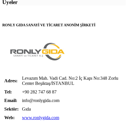
Üyeler
RONLY GIDA SANAYİ VE TİCARET ANONİM ŞİRKETİ
Levazım Mah. Vadi Cad. No:2 İç Kapı No:348 Zorlu
Adres:
Center Beşiktaş/İSTANBUL
Tel:
+90 282 747 68 87
Email:
info@ronlygida.com
Sektör:
Gıda
Web:
www.ronlygida.com