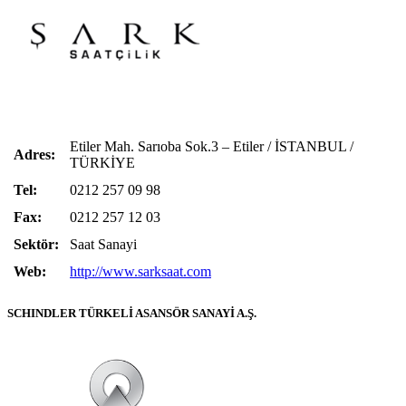
Etiler Mah. Sarıoba Sok.3 – Etiler / İSTANBUL /
Adres:
TÜRKİYE
Tel:
0212 257 09 98
Fax:
0212 257 12 03
Sektör:
Saat Sanayi
Web:
http://www.sarksaat.com
SCHINDLER TÜRKELİ ASANSÖR SANAYİ A.Ş.