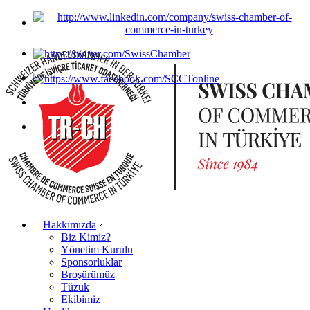
Hakkımızda
Biz Kimiz?
Yönetim Kurulu
Sponsorluklar
Broşürümüz
Tüzük
Ekibimiz