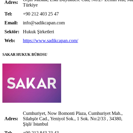
Adres:
Türkiye
Tel:
+90 212 403 25 47
Email:
i
nfo@sadikcapan.com
Sektör:
Hukuk Şirketleri
Web:
https://www.sadikcapan.com/
SAKAR HUKUK BÜROSU
Cumhuriyet, Now Bomonti Plaza, Cumhuriyet Mah.,
Adres:
Silahşör Cad., Yeniyol Sok., 1 Sok. No:2/33 , 34380,
Şişli/ Istanbul
Tel:
+90 212 843 23 43