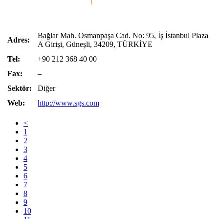
Bağlar Mah. Osmanpaşa Cad. No: 95, İş İstanbul Plaza
Adres:
A Girişi, Güneşli, 34209, TÜRKİYE
Tel:
+90 212 368 40 00
Fax:
–
Sektör:
Diğer
Web:
http://www.sgs.com
<
1
2
3
4
5
6
7
8
9
10