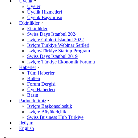
Üyelik
Üyeler
Üyelik Hizmetleri
Üyelik Başvurusu
Etkinlikler
Etkinlikler
Swiss Days İstanbul 2024
İsviçre Günleri İstanbul 2022
İsviçre Türkiye Webinar Serileri
İsviçre-Türkiye Startup Program
Swiss Days İstanbul 2019
İsviçre Türkiye Ekonomik Forumu
Haberler
Tüm Haberler
Bülten
Forum Dergisi
Üye Haberleri
Basın
Partnerlerimiz
İsviçre Başkonsolosluk
İsviçre Büyükelçilik
Swiss Business Hub Türkiye
İletişim
English