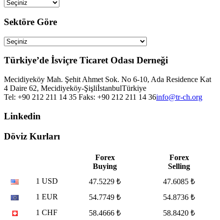
Sektöre Göre
Türkiye’de İsviçre Ticaret Odası Derneği
Mecidiyeköy Mah. Şehit Ahmet Sok. No 6-10, Ada Residence Kat
4 Daire 62, Mecidiyeköy-Şişli
İstanbul
Türkiye
Tel: +90 212 211 14 35 Faks: +90 212 211 14 36
info@tr-ch.org
Linkedin
Döviz Kurları
Forex
Forex
Buying
Selling
1 USD
47.5229 ₺
47.6085 ₺
1 EUR
54.7749 ₺
54.8736 ₺
1 CHF
58.4666 ₺
58.8420 ₺