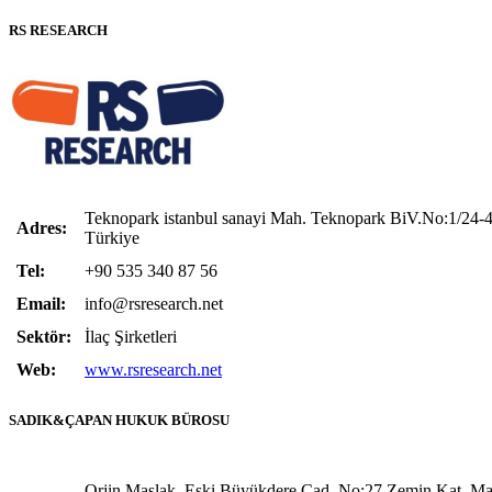
RS RESEARCH
Teknopark istanbul sanayi Mah. Teknopark BiV.No:1/24-4
Adres:
Türkiye
Tel:
+90 535 340 87 56
Email:
info@rsresearch.net
Sektör:
İlaç Şirketleri
Web:
www.rsresearch.net
SADIK&ÇAPAN HUKUK BÜROSU
Orjin Maslak, Eski Büyükdere Cad, No:27 Zemin Kat, Mas