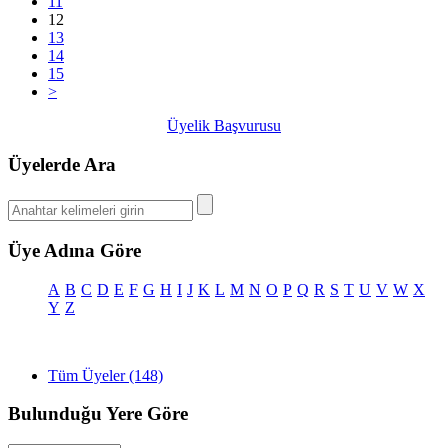
11
12
13
14
15
>
Üyelik Başvurusu
Üyelerde Ara
Üye Adına Göre
A
B
C
D
E
F
G
H
I
J
K
L
M
N
O
P
Q
R
S
T
U
V
W
X
Y
Z
Tüm Üyeler (148)
Bulunduğu Yere Göre