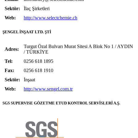
Sektör:
İlaç Şirketleri
Web:
http://www.selectchemie.ch
ŞENGEL İNŞAAT LTD. ŞTİ
Turgut Özal Bulvarı Murat Sitesi A Blok No 1 / AYDIN
Adres:
/ TÜRKİYE
Tel:
0256 618 1895
Fax:
0256 618 1910
Sektör:
İnşaat
Web:
http://www.sengel.com.tr
SGS SUPERVISE GÖZETME ETUD KONTROL SERVİSLERİ A.Ş.