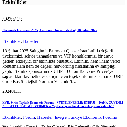
Etkinlikler
2025
02.19
Ekonomik Görünüm 2025, Fairmont Quasar Istanbul, 18 Şubat 2025
Etkinlikler
,
Haberler
18 Şubat 2025 Salı günü, Fairmont Quasar Istanbul’da değerli
üyelerimizi, sektör uzmanlarını ve VIP konuklarımızı bir araya
getiren etkileyici bir etkinlikte buluştuk. Etkinlik, hem ilham verici
konuşmalara hem de değerli networking fırsatlarına ev sahipliği
yaptı. Etkinlik sponsorumuz UBP – Union Bancaire Privée’ye
sağladıkları kıymetli destek için içten teşekkürlerimizi sunarız. UBP
Grup Baş Stratejisti Norman Villamin’i…
2024
01.11
XVII. Swiss-Turkish Economic Forum – “YENİLENEBİLİR ENERJİ – DAHA GÜVENLİ
BİR GELECEĞE GÜÇ VERMEK – Yeşil enerji neden ekonomik açıdan anlamlı?”
Etkinlikler
,
Forum
,
Haberler
,
İsviçre Türkiye Ekonomik Forumu
Yenilenebilir Enerji – Daha Güvenli Bir Geleceğe Güç Vermek’