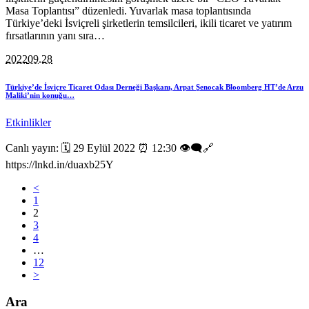
Masa Toplantısı” düzenledi. Yuvarlak masa toplantısında
Türkiye’deki İsviçreli şirketlerin temsilcileri, ikili ticaret ve yatırım
fırsatlarının yanı sıra…
2022
09.28
Türkiye’de İsviçre Ticaret Odası Derneği Başkanı, Arpat Şenocak Bloomberg HT’de Arzu
Maliki’nin konuğu…
Etkinlikler
Canlı yayın: 🗓 29 Eylül 2022 ⏰ 12:30 👁🗨🔗
https://lnkd.in/duaxb25Y
<
1
2
3
4
…
12
>
Ara