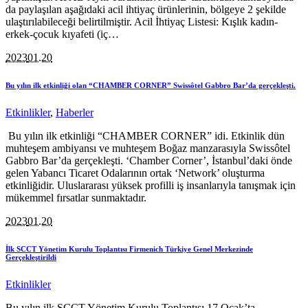
da paylaşılan aşağıdaki acil ihtiyaç ürünlerinin, bölgeye 2 şekilde
ulaştırılabileceği belirtilmiştir. Acil İhtiyaç Listesi: Kışlık kadın-
erkek-çocuk kıyafeti (iç…
2023
01.20
Bu yılın ilk etkinliği olan “CHAMBER CORNER” Swissôtel Gabbro Bar’da gerçekleşti.
Etkinlikler
,
Haberler
Bu yılın ilk etkinliği “CHAMBER CORNER” idi. Etkinlik dün
muhteşem ambiyansı ve muhteşem Boğaz manzarasıyla Swissôtel
Gabbro Bar’da gerçekleşti. ‘Chamber Corner’, İstanbul’daki önde
gelen Yabancı Ticaret Odalarının ortak ‘Network’ oluşturma
etkinliğidir. Uluslararası yüksek profilli iş insanlarıyla tanışmak için
mükemmel fırsatlar sunmaktadır.
2023
01.20
İlk SCCT Yönetim Kurulu Toplantısı Firmenich Türkiye Genel Merkezinde
Gerçekleştirildi
Etkinlikler
Bu yılın ilk SCCT Yönetim Kurulu Toplantısı 17 Ocak’ta