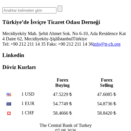
Türkiye’de İsviçre Ticaret Odası Derneği
Mecidiyeköy Mah. Şehit Ahmet Sok. No 6-10, Ada Residence Kat
4 Daire 62, Mecidiyeköy-Şişli
İstanbul
Türkiye
Tel: +90 212 211 14 35 Faks: +90 212 211 14 36
info@tr-ch.org
Linkedin
Döviz Kurları
Forex
Forex
Buying
Selling
1 USD
47.5229 ₺
47.6085 ₺
1 EUR
54.7749 ₺
54.8736 ₺
1 CHF
58.4666 ₺
58.8420 ₺
The Central Bank of Turkey
07.08.2026