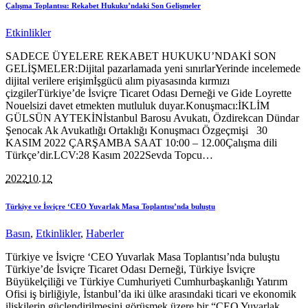
Çalışma Toplantısı: Rekabet Hukuku’ndaki Son Gelişmeler
Etkinlikler
SADECE ÜYELERE REKABET HUKUKU’NDAKİ SON
GELİŞMELER:Dijital pazarlamada yeni sınırlarYerinde incelemede
dijital verilere erişimİşgücü alım piyasasında kırmızı
çizgilerTürkiye’de İsviçre Ticaret Odası Derneği ve Gide Loyrette
Nouelsizi davet etmekten mutluluk duyar.Konuşmacı:İKLİM
GÜLSÜN AYTEKİNİstanbul Barosu Avukatı, Özdirekcan Dündar
Şenocak Ak Avukatlığı Ortaklığı Konuşmacı Özgeçmişi 30
KASIM 2022 ÇARŞAMBA SAAT 10:00 – 12.00Çalışma dili
Türkçe’dir.LCV:28 Kasım 2022Sevda Topcu…
2022
10.12
Türkiye ve İsviçre ‘CEO Yuvarlak Masa Toplantısı’nda buluştu
Basın
,
Etkinlikler
,
Haberler
Türkiye ve İsviçre ‘CEO Yuvarlak Masa Toplantısı’nda buluştu
Türkiye’de İsviçre Ticaret Odası Derneği, Türkiye İsviçre
Büyükelçiliği ve Türkiye Cumhuriyeti Cumhurbaşkanlığı Yatırım
Ofisi iş birliğiyle, İstanbul’da iki ülke arasındaki ticari ve ekonomik
ilişkilerin güçlendirilmesini görüşmek üzere bir “CEO Yuvarlak