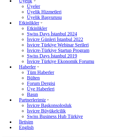
Üyelik
Üyeler
Üyelik Hizmetleri
Üyelik Başvurusu
Etkinlikler
Etkinlikler
Swiss Days İstanbul 2024
İsviçre Günleri İstanbul 2022
İsviçre Türkiye Webinar Serileri
İsviçre-Türkiye Startup Program
Swiss Days İstanbul 2019
İsviçre Türkiye Ekonomik Forumu
Haberler
Tüm Haberler
Bülten
Forum Dergisi
Üye Haberleri
Basın
Partnerlerimiz
İsviçre Başkonsolosluk
İsviçre Büyükelçilik
Swiss Business Hub Türkiye
İletişim
English