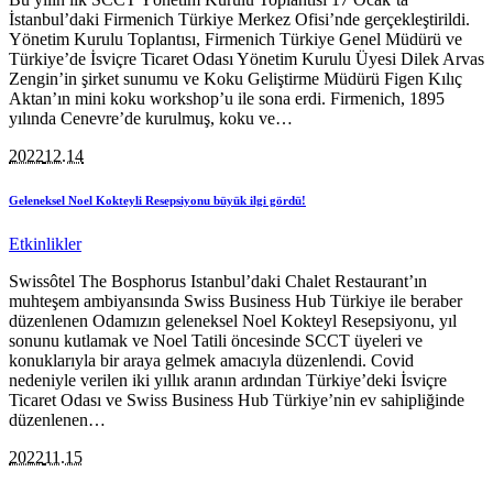
İstanbul’daki Firmenich Türkiye Merkez Ofisi’nde gerçekleştirildi.
Yönetim Kurulu Toplantısı, Firmenich Türkiye Genel Müdürü ve
Türkiye’de İsviçre Ticaret Odası Yönetim Kurulu Üyesi Dilek Arvas
Zengin’in şirket sunumu ve Koku Geliştirme Müdürü Figen Kılıç
Aktan’ın mini koku workshop’u ile sona erdi. Firmenich, 1895
yılında Cenevre’de kurulmuş, koku ve…
2022
12.14
Geleneksel Noel Kokteyli Resepsiyonu büyük ilgi gördü!
Etkinlikler
Swissôtel The Bosphorus Istanbul’daki Chalet Restaurant’ın
muhteşem ambiyansında Swiss Business Hub Türkiye ile beraber
düzenlenen Odamızın geleneksel Noel Kokteyl Resepsiyonu, yıl
sonunu kutlamak ve Noel Tatili öncesinde SCCT üyeleri ve
konuklarıyla bir araya gelmek amacıyla düzenlendi. Covid
nedeniyle verilen iki yıllık aranın ardından Türkiye’deki İsviçre
Ticaret Odası ve Swiss Business Hub Türkiye’nin ev sahipliğinde
düzenlenen…
2022
11.15