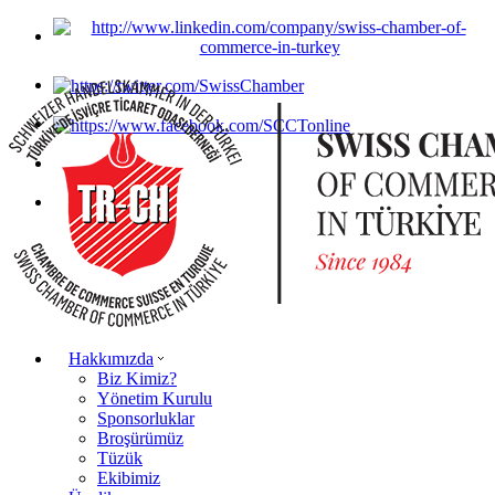
Hakkımızda
Biz Kimiz?
Yönetim Kurulu
Sponsorluklar
Broşürümüz
Tüzük
Ekibimiz