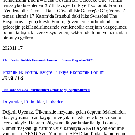
temasıyla düzenlenen XVII. İsviçre-Türkiye Ekonomik Forumu,
‘Yenilenebilir Enerji – Daha Güvenli Bir Geleceğe Güç Vermek’
teması altında 17 Kasım’da İstanbul’daki lüks Swissôtel The
Bosphorus’ta gerçekleşti. Forum, güvenli ve sürdürülebilir bir
geleceğin şekillendirilmesinde yenilenebilir enerjinin vazgeçilmez
rolünü tartışmak üzere vizyonerleri, sektör liderlerini ve uzmanları
bir araya getiren…
2023
11.17
XVII. Swiss-Turkish Economic Forum – Forum Magazine 2023
Etkinlikler
,
Forum
,
İsviçre Türkiye Ekonomik Forumu
2023
02.08
İkili Yabancı Oda Temsilcilikleri Ortak Bağış Bilgilendirmesi
Duyurular
,
Etkinlikler
,
Haberler
Değerli Üyemiz, Ülkemizde meydana gelen deprem felaketinden
dolayı yaşanan can kayıpları ve yıkım nedeniyle büyük üzüntü
içerisindeyiz. Deprem bölgesine ilk yardımlar ile ilgili olarak,
Cumhurbaşkanlığı Yatırım Ofisi kanalıyla AFAD’a yönlendirme
yapılmıştır. AFAD Ayni Yardımlar: AFAD tarafından kamuoyunda