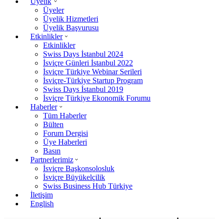
Üyelik
Üyeler
Üyelik Hizmetleri
Üyelik Başvurusu
Etkinlikler
Etkinlikler
Swiss Days İstanbul 2024
İsviçre Günleri İstanbul 2022
İsviçre Türkiye Webinar Serileri
İsviçre-Türkiye Startup Program
Swiss Days İstanbul 2019
İsviçre Türkiye Ekonomik Forumu
Haberler
Tüm Haberler
Bülten
Forum Dergisi
Üye Haberleri
Basın
Partnerlerimiz
İsviçre Başkonsolosluk
İsviçre Büyükelçilik
Swiss Business Hub Türkiye
İletişim
English