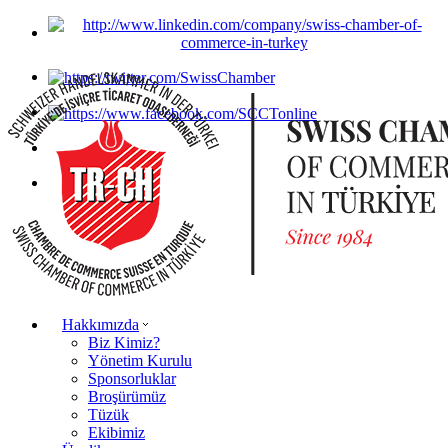
Hakkımızda
Biz Kimiz?
Yönetim Kurulu
Sponsorluklar
Broşürümüz
Tüzük
Ekibimiz