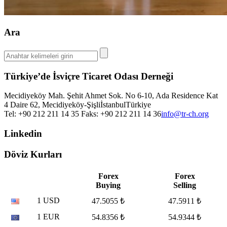
Ara
Türkiye’de İsviçre Ticaret Odası Derneği
Mecidiyeköy Mah. Şehit Ahmet Sok. No 6-10, Ada Residence Kat
4 Daire 62, Mecidiyeköy-Şişli
İstanbul
Türkiye
Tel: +90 212 211 14 35 Faks: +90 212 211 14 36
info@tr-ch.org
Linkedin
Döviz Kurları
Forex
Forex
Buying
Selling
1 USD
47.5055 ₺
47.5911 ₺
1 EUR
54.8356 ₺
54.9344 ₺