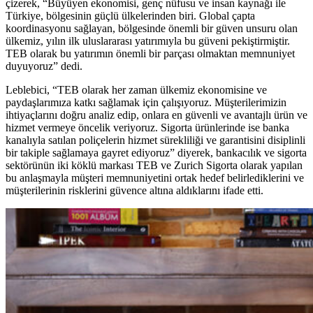
çizerek, “Büyüyen ekonomisi, genç nüfusu ve insan kaynağı ile
Türkiye, bölgesinin güçlü ülkelerinden biri. Global çapta
koordinasyonu sağlayan, bölgesinde önemli bir güven unsuru olan
ülkemiz, yılın ilk uluslararası yatırımıyla bu güveni pekiştirmiştir.
TEB olarak bu yatırımın önemli bir parçası olmaktan memnuniyet
duyuyoruz” dedi.
Leblebici, “TEB olarak her zaman ülkemiz ekonomisine ve
paydaşlarımıza katkı sağlamak için çalışıyoruz. Müşterilerimizin
ihtiyaçlarını doğru analiz edip, onlara en güvenli ve avantajlı ürün ve
hizmet vermeye öncelik veriyoruz. Sigorta ürünlerinde ise banka
kanalıyla satılan poliçelerin hizmet sürekliliği ve garantisini disiplinli
bir takiple sağlamaya gayret ediyoruz” diyerek, bankacılık ve sigorta
sektörünün iki köklü markası TEB ve Zurich Sigorta olarak yapılan
bu anlaşmayla müşteri memnuniyetini ortak hedef belirlediklerini ve
müşterilerinin risklerini güvence altına aldıklarını ifade etti.