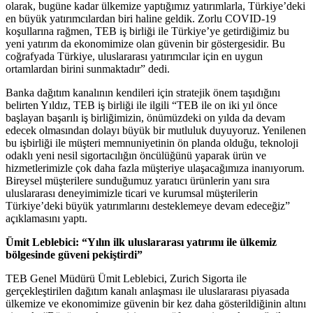
olarak, bugüne kadar ülkemize yaptığımız yatırımlarla, Türkiye’deki
en büyük yatırımcılardan biri haline geldik. Zorlu COVID-19
koşullarına rağmen, TEB iş birliği ile Türkiye’ye getirdiğimiz bu
yeni yatırım da ekonomimize olan güvenin bir göstergesidir. Bu
coğrafyada Türkiye, uluslararası yatırımcılar için en uygun
ortamlardan birini sunmaktadır” dedi.
Banka dağıtım kanalının kendileri için stratejik önem taşıdığını
belirten Yıldız, TEB iş birliği ile ilgili “TEB ile on iki yıl önce
başlayan başarılı iş birliğimizin, önümüzdeki on yılda da devam
edecek olmasından dolayı büyük bir mutluluk duyuyoruz. Yenilenen
bu işbirliği ile müşteri memnuniyetinin ön planda olduğu, teknoloji
odaklı yeni nesil sigortacılığın öncülüğünü yaparak ürün ve
hizmetlerimizle çok daha fazla müşteriye ulaşacağımıza inanıyorum.
Bireysel müşterilere sunduğumuz yaratıcı ürünlerin yanı sıra
uluslararası deneyimimizle ticari ve kurumsal müşterilerin
Türkiye’deki büyük yatırımlarını desteklemeye devam edeceğiz”
açıklamasını yaptı.
Ümit Leblebici: “Yılın ilk uluslararası yatırımı ile ülkemiz
bölgesinde güveni pekiştirdi”
TEB Genel Müdürü Ümit Leblebici, Zurich Sigorta ile
gerçekleştirilen dağıtım kanalı anlaşması ile uluslararası piyasada
ülkemize ve ekonomimize güvenin bir kez daha gösterildiğinin altını