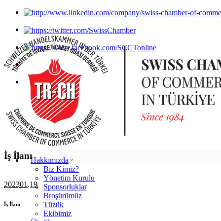
İş İlanı
Hakkımızda
Biz Kimiz?
Yönetim Kurulu
2023
01.19
Sponsorluklar
Broşürümüz
Tüzük
İş İlanı
Ekibimiz