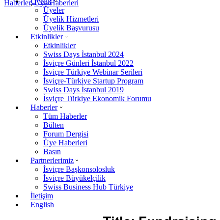
Üyelik
Haberler
,
Üye Haberleri
Üyeler
Üyelik Hizmetleri
Üyelik Başvurusu
Etkinlikler
Etkinlikler
Swiss Days İstanbul 2024
İsviçre Günleri İstanbul 2022
İsviçre Türkiye Webinar Serileri
İsviçre-Türkiye Startup Program
Swiss Days İstanbul 2019
İsviçre Türkiye Ekonomik Forumu
Haberler
Tüm Haberler
Bülten
Forum Dergisi
Üye Haberleri
Basın
Partnerlerimiz
İsviçre Başkonsolosluk
İsviçre Büyükelçilik
Swiss Business Hub Türkiye
İletişim
English