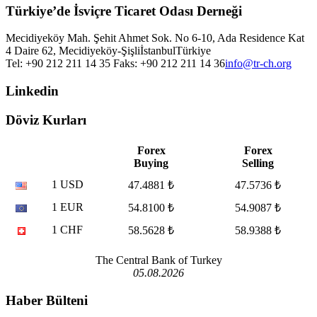
Türkiye’de İsviçre Ticaret Odası Derneği
Mecidiyeköy Mah. Şehit Ahmet Sok. No 6-10, Ada Residence Kat
4 Daire 62, Mecidiyeköy-Şişli
İstanbul
Türkiye
Tel: +90 212 211 14 35 Faks: +90 212 211 14 36
info@tr-ch.org
Linkedin
Döviz Kurları
Forex
Forex
Buying
Selling
1 USD
47.4881 ₺
47.5736 ₺
1 EUR
54.8100 ₺
54.9087 ₺
1 CHF
58.5628 ₺
58.9388 ₺
The Central Bank of Turkey
05.08.2026
Haber Bülteni