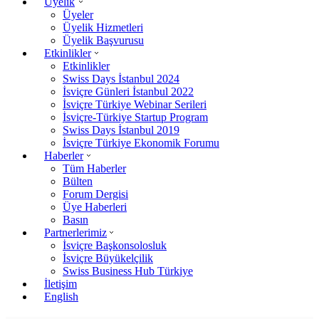
Üyelik
Üyeler
Üyelik Hizmetleri
Üyelik Başvurusu
Etkinlikler
Etkinlikler
Swiss Days İstanbul 2024
İsviçre Günleri İstanbul 2022
İsviçre Türkiye Webinar Serileri
İsviçre-Türkiye Startup Program
Swiss Days İstanbul 2019
İsviçre Türkiye Ekonomik Forumu
Haberler
Tüm Haberler
Bülten
Forum Dergisi
Üye Haberleri
Basın
Partnerlerimiz
İsviçre Başkonsolosluk
İsviçre Büyükelçilik
Swiss Business Hub Türkiye
İletişim
English