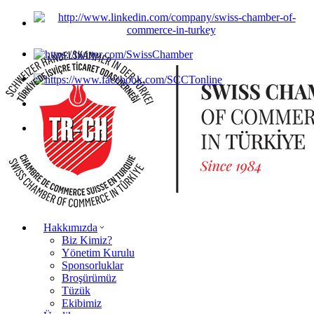
Hakkımızda
Biz Kimiz?
Yönetim Kurulu
Sponsorluklar
Broşürümüz
Tüzük
Ekibimiz